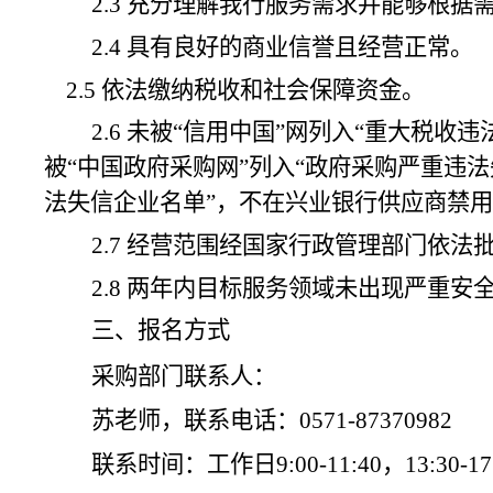
2.3 充分理解我行服务需求并能够根据
2.4 具有良好的商业信誉
且经营正常
。
2.5 依法缴纳税收和社会保障资金。
2.6 未被“信用中国”网列入“重大税
被“中国政府采购网”列入“政府采购严重违
法失信企业名单”，不在兴业银行供应商禁用
2.7 经营范围经国家行政管理部门依
2.8 两年内目标服务领域未出现严重安
三、报名方式
采购部门联系人：
苏老师，联系电话：
0571-87370982
联系时间：工作日
9
:
0
0
-
1
1
:
4
0
，
1
3
:
30
-
1
7