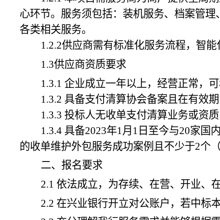
心环节。服务须包括：装机
服务、
档案管理
各类相关服务。
1.2.2供应商
需
有
标准化服务流程，
智能
1.3供应商资质要求
1.3.1
企业成立
一
年以上，经营正常
，
可
1.3.2 具备支付清算协会备案且在有效
1.3.3 投标人无收单支付清算业务或
1.3.4 具备
20
23
年
1月1日至今
与
20家国
的
收单维护外包服务
成功案例
且不少于
2个
二、报名要求
2.1 依法成立，为存续、在营、开业
2.2 在兴业银行开立对公账户，若中